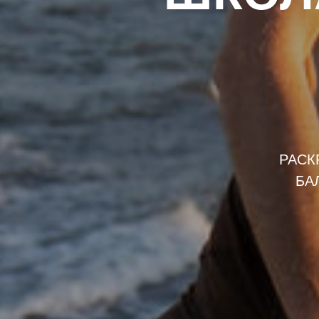
РАСК
БА