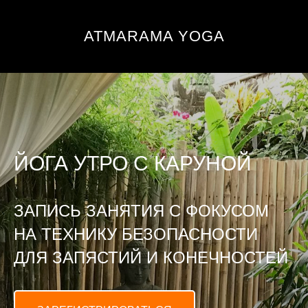
ATMARAMA YOGA
ЙОГА УТРО C КАРУНОЙ
ЗАПИСЬ ЗАНЯТИЯ С ФОКУСОМ
НА ТЕХНИКУ БЕЗОПАСНОСТИ
ДЛЯ ЗАПЯСТИЙ И КОНЕЧНОСТЕЙ