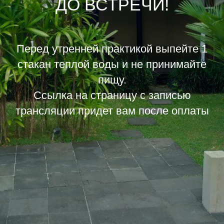
ДО ВСТРЕЧИ!
Перед утренней практикой выпейте 1
стакан теплой воды и не принимайте
пищу.
Ссылка на страницу с записью
трансляции придет вам после оплаты